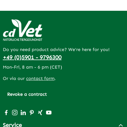
Do you need product advice? We're here for you!
+49 (0)5901 - 9796300
Mon-Fri, 8 am - 6 pm (CET)
Or via our
contact form
.
Revoke a contract
Visit us on Facebook – opens in a new browser tab (exter
Check us out on Instagram – opens in a new browser 
Connect with us on LinkedIn – opens in a new bro
Get inspired on Pinterest – opens in a new br
Connect with us on Xing – opens in a new 
Watch our videos on YouTube – opens 
Service